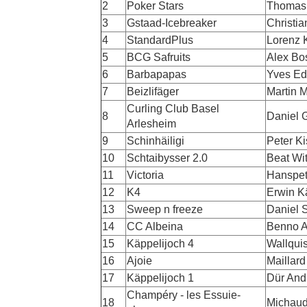
2
Poker Stars
Thomas
3
Gstaad-Icebreaker
Christia
4
StandardPlus
Lorenz 
5
BCG Safruits
Alex Bo
6
Barbapapas
Yves E
7
Beizlifäger
Martin M
Curling Club Basel
8
Daniel G
Arlesheim
9
Schinhäiligi
Peter Ki
10
Schtaibysser 2.0
Beat Wit
11
Victoria
Hanspe
12
K4
Erwin K
13
Sweep n freeze
Daniel 
14
CC Albeina
Benno A
15
Käppelijoch 4
Wallquis
16
Ajoie
Maillar
17
Käppelijoch 1
Dür And
Champéry - les Essuie-
18
Michaud