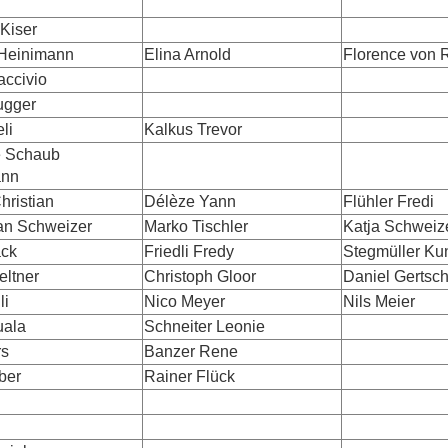
 Kiser
Heinimann
Elina Arnold
Florence von 
accivio
ugger
li
Kalkus Trevor
e Schaub
ann
hristian
Délèze Yann
Flühler Fredi
an Schweizer
Marko Tischler
Katja Schweiz
ack
Friedli Fredy
Stegmüller K
eltner
Christoph Gloor
Daniel Gertsc
li
Nico Meyer
Nils Meier
uala
Schneiter Leonie
rs
Banzer Rene
ber
Rainer Flück