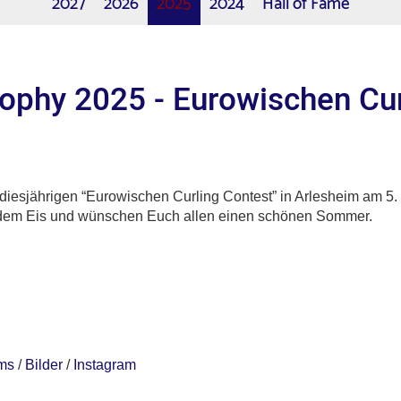
2027
2026
2025
2024
Hall of Fame
ophy 2025 - Eurowischen Cur
diesjährigen “Eurowischen Curling Contest” in Arlesheim am 5. u
n dem Eis und wünschen Euch allen einen schönen Sommer.
ms
/
Bilder
/
Instagram