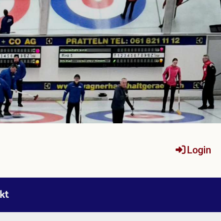
Login
kt