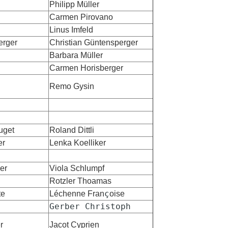
Philipp Müller
Carmen Pirovano
Linus Imfeld
erger
Christian Güntensperger
Barbara Müller
Carmen Horisberger
Remo Gysin
uget
Roland Dittli
er
Lenka Koelliker
er
Viola Schlumpf
Rotzler Thoamas
ç
te
Léchenne Fran
oise
Gerber Christoph
r
Jacot Cyprien