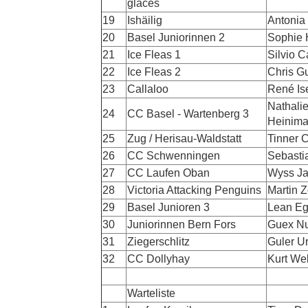
glaces
19
Ishäilig
Antonia
20
Basel Juniorinnen 2
Sophie 
21
Ice Fleas 1
Silvio C
22
Ice Fleas 2
Chris G
23
Callaloo
René Ise
Nathali
24
CC Basel - Wartenberg 3
Heinim
25
Zug / Herisau-Waldstatt
Tinner C
26
CC Schwenningen
Sebasti
27
CC Laufen Oban
Wyss J
28
Victoria Attacking Penguins
Martin Z
29
Basel Junioren 3
Lean Eg
30
Juniorinnen Bern Fors
Guex N
31
Ziegerschlitz
Guler U
32
CC Dollyhay
Kurt We
Warteliste