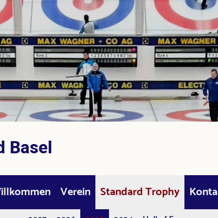
d Basel
illkommen
Verein
Standard Trophy
Konta