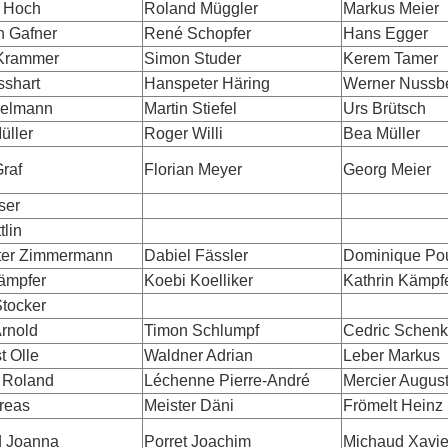
 Hoch
Roland Müggler
Markus Meier
n Gafner
René Schopfer
Hans Egger
Krammer
Simon Studer
Kerem Tamer
sshart
Hanspeter Häring
Werner Nussb
delmann
Martin Stiefel
Urs Brütsch
üller
Roger Willi
Bea Müller
raf
Florian Meyer
Georg Meier
ser
tlin
ter Zimmermann
Dabiel Fässler
Dominique Po
ämpfer
Koebi Koelliker
Kathrin Kämpf
Stocker
rnold
Timon Schlumpf
Cedric Schenk
t Olle
Waldner Adrian
Leber Markus
d Roland
Léchenne Pierre-André
Mercier Augus
reas
Meister Däni
Frömelt Heinz
 Joanna
Porret Joachim
Michaud Xavie